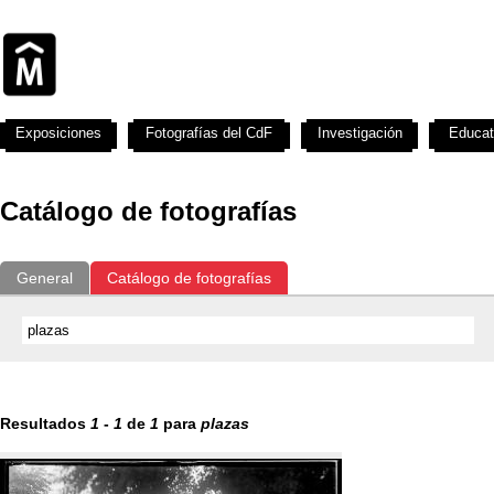
Exposiciones
Fotografías del CdF
Investigación
Educat
Catálogo de fotografías
General
Catálogo de fotografías
Resultados
1
-
1
de
1
para
plazas