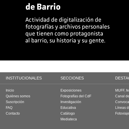
INSTITUCIONALES
SECCIONES
DESTA
Inicio
Exposiciones
MUFF, fes
Quiénes somos
Fotografías del CdF
Canal d
Suscripción
Investigación
Convoca
FAQ
Educativa
Líneas d
Contacto
Catálogo
Fotoviaj
Mediateca