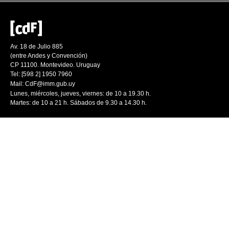
Av. 18 de Julio 885
(entre Andes y Convención)
CP 11100. Montevideo. Uruguay
Tel: [598 2] 1950 7960
Mail:
CdF@imm.gub.uy
Lunes, miércoles, jueves, viernes: de 10 a 19.30 h.
Martes: de 10 a 21 h. Sábados de 9.30 a 14.30 h.