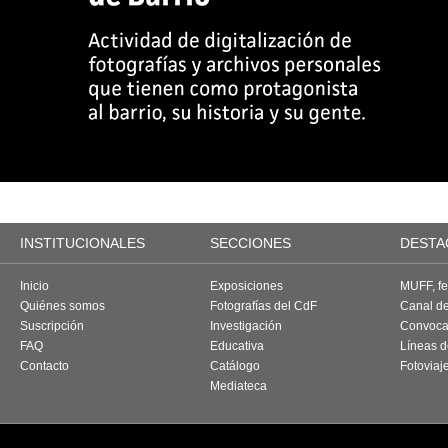
INSTITUCIONALES
SECCIONES
DESTA
Inicio
Exposiciones
MUFF, fes
Quiénes somos
Fotografías del CdF
Canal d
Suscripción
Investigación
Convoca
FAQ
Educativa
Líneas d
Contacto
Catálogo
Fotoviaj
Mediateca