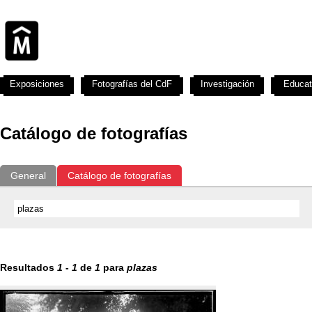
Exposiciones
Fotografías del CdF
Investigación
Educat
Catálogo de fotografías
General
Catálogo de fotografías
Resultados
1
-
1
de
1
para
plazas