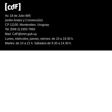
Av. 18 de Julio 885
(entre Andes y Convención)
CP 11100. Montevideo. Uruguay
Tel: [598 2] 1950 7960
Mail:
CdF@imm.gub.uy
Lunes, miércoles, jueves, viernes: de 10 a 19.30 h.
Martes: de 10 a 21 h. Sábados de 9.30 a 14.30 h.