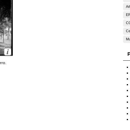
Ar
E
C
Ce
Mu
P
rro.