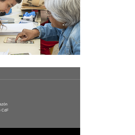
Razón
e CdF