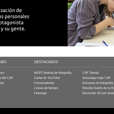
NES
DESTACADOS
nes
MUFF, festival de fotografía
CdF Tienda
as del CdF
Canal de YouTube
Descargar logo CdF
ión
Convocatorias
Escuelas de fotografía
Líneas de tiempo
Revista Sueño de la 
Fotoviaje
Recorrido 3D por Sed
a