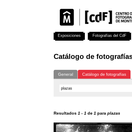
Exposiciones
Fotografías del CdF
Catálogo de fotografía
General
Catálogo de fotografías
Resultados
1
-
1
de
1
para
plazas