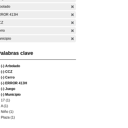
bolado
RROR 413H
CZ
rro
nicipio
alabras clave
(-)
Arbolado
(-)
CCZ
(-)
Cerro
(-)
ERROR 413H
(-)
Juego
(-)
Municipio
17 (1)
A (1)
Niño (1)
Plaza (1)