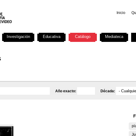
Inicio
Qu
Investigación
Educativa
Catálogo
Mediateca
s
Año exacto:
Década:
F
pl
Ju