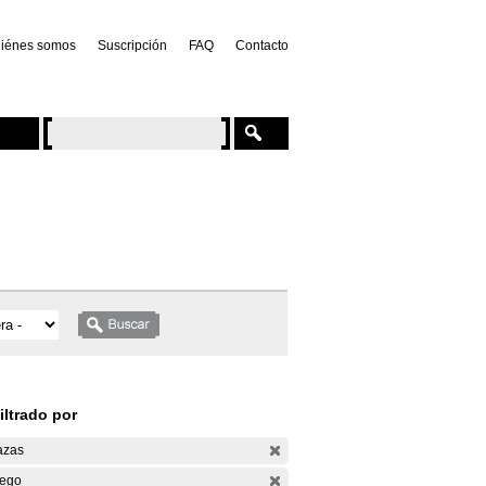
iénes somos
Suscripción
FAQ
Contacto
iltrado por
azas
ego