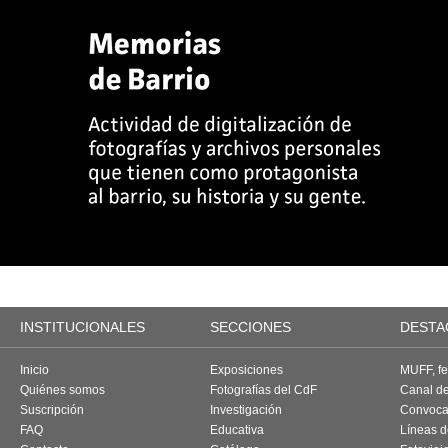
INSTITUCIONALES
SECCIONES
DESTA
Inicio
Exposiciones
MUFF, fes
Quiénes somos
Fotografías del CdF
Canal d
Suscripción
Investigación
Convoca
FAQ
Educativa
Líneas d