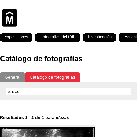
Exposiciones
Fotografías del CdF
Investigación
Educat
Catálogo de fotografías
General
Catálogo de fotografías
Resultados
1
-
1
de
1
para
plazas