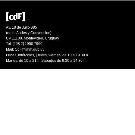
Av. 18 de Julio 885
(entre Andes y Convención)
CP 11100. Montevideo. Uruguay
Tel: [598 2] 1950 7960
Mail:
CdF@imm.gub.uy
Lunes, miércoles, jueves, viernes: de 10 a 19.30 h.
Martes: de 10 a 21 h. Sábados de 9.30 a 14.30 h.