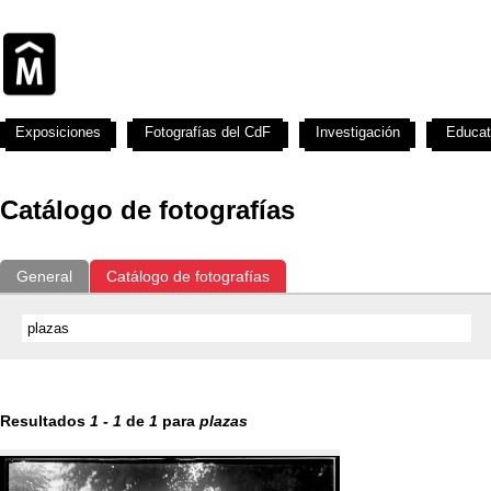
Exposiciones
Fotografías del CdF
Investigación
Educat
Catálogo de fotografías
General
Catálogo de fotografías
Resultados
1
-
1
de
1
para
plazas