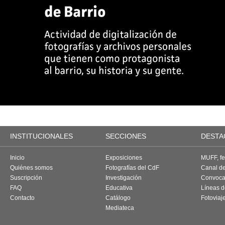
INSTITUCIONALES
SECCIONES
DESTA
Inicio
Exposiciones
MUFF, fes
Quiénes somos
Fotografías del CdF
Canal d
Suscripción
Investigación
Convoca
FAQ
Educativa
Líneas d
Contacto
Catálogo
Fotoviaj
Mediateca