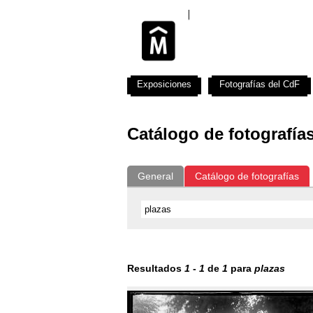
Exposiciones
Fotografías del CdF
Catálogo de fotografía
General
Catálogo de fotografías
Resultados
1
-
1
de
1
para
plazas