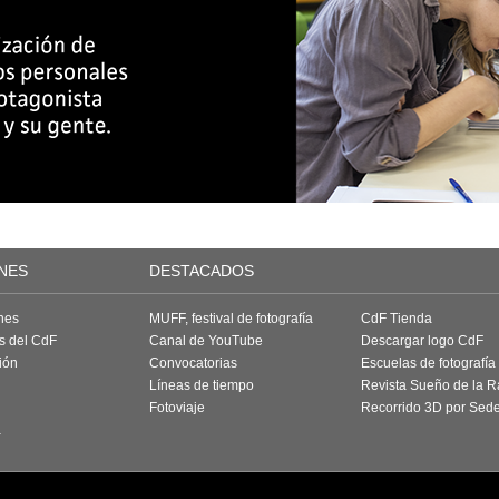
NES
DESTACADOS
nes
MUFF, festival de fotografía
CdF Tienda
as del CdF
Canal de YouTube
Descargar logo CdF
ión
Convocatorias
Escuelas de fotografía
Líneas de tiempo
Revista Sueño de la 
Fotoviaje
Recorrido 3D por Sed
a