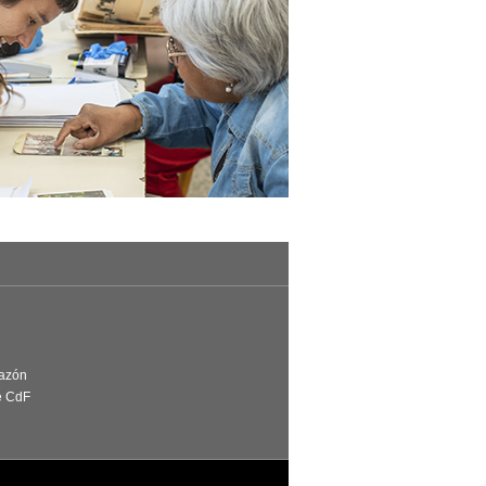
Razón
e CdF