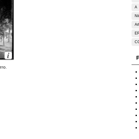
A
Ni
Ar
E
C
P
rro.