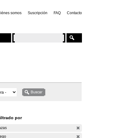
iénes somos
Suscripción
FAQ
Contacto
iltrado por
azas
ego