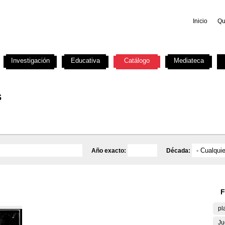
Inicio
Qu
Investigación
Educativa
Catálogo
Mediateca
s
Año exacto:
Década:
F
pl
Ju