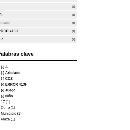
ño
bolado
RROR 413H
CZ
alabras clave
(-)
A
(-)
Arbolado
(-)
CCZ
(-)
ERROR 413H
(-)
Juego
(-)
Niño
17 (1)
Cerro (1)
Municipio (1)
Plaza (1)