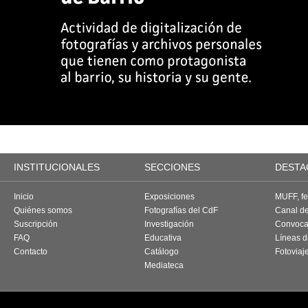
INSTITUCIONALES
SECCIONES
DESTA
Inicio
Exposiciones
MUFF, fes
Quiénes somos
Fotografías del CdF
Canal d
Suscripción
Investigación
Convoca
FAQ
Educativa
Líneas d
Contacto
Catálogo
Fotoviaj
Mediateca