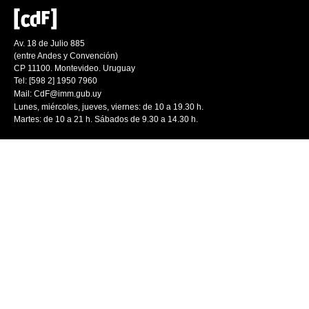
Av. 18 de Julio 885
(entre Andes y Convención)
CP 11100. Montevideo. Uruguay
Tel: [598 2] 1950 7960
Mail:
CdF@imm.gub.uy
Lunes, miércoles, jueves, viernes: de 10 a 19.30 h.
Martes: de 10 a 21 h. Sábados de 9.30 a 14.30 h.