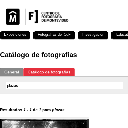
Exposiciones
Fotografías del CdF
Investigación
Educat
Catálogo de fotografías
General
Catálogo de fotografías
Resultados
1
-
1
de
1
para
plazas