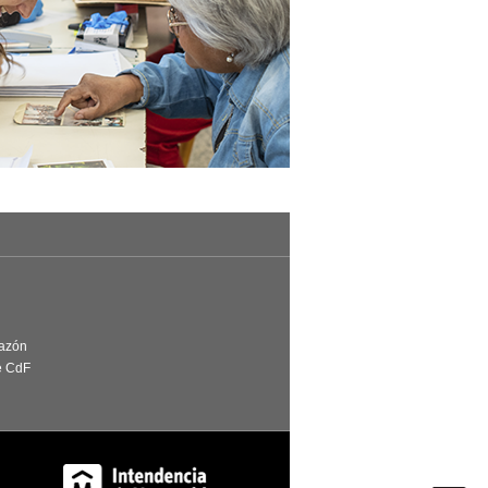
Razón
e CdF