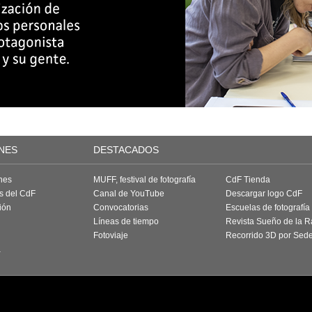
NES
DESTACADOS
nes
MUFF, festival de fotografía
CdF Tienda
as del CdF
Canal de YouTube
Descargar logo CdF
ión
Convocatorias
Escuelas de fotografía
Líneas de tiempo
Revista Sueño de la 
Fotoviaje
Recorrido 3D por Sed
a