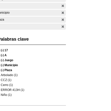
nicipio
aza
alabras clave
(-)
17
(-)
A
(-)
Juego
(-)
Municipio
(-)
Plaza
Arbolado (1)
CCZ (1)
Cerro (1)
ERROR 413H (1)
Niño (1)