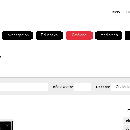
Inicio
Qu
Investigación
Educativa
Catálogo
Mediateca
s
Año exacto:
Década:
F
pl
Ju