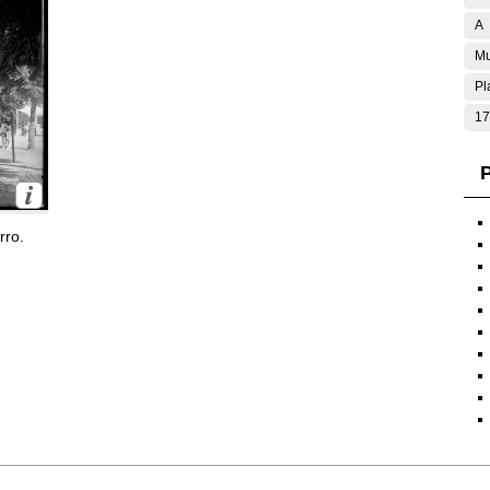
A
Mu
Pl
17
P
rro.