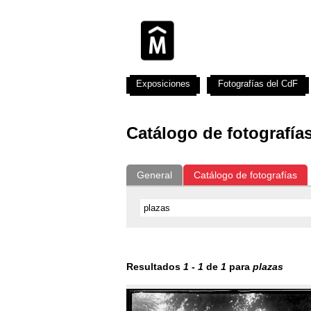
Exposiciones
Fotografías del CdF
Catálogo de fotografía
General
Catálogo de fotografías
Resultados
1
-
1
de
1
para
plazas