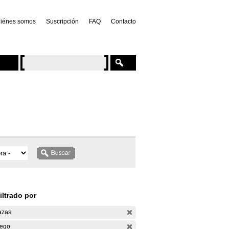
iénes somos
Suscripción
FAQ
Contacto
iltrado por
azas
ego