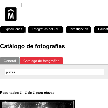
Exposiciones
Fotografías del CdF
Investigación
Educat
Catálogo de fotografías
General
Catálogo de fotografías
Resultados
1
-
1
de
1
para
plazas