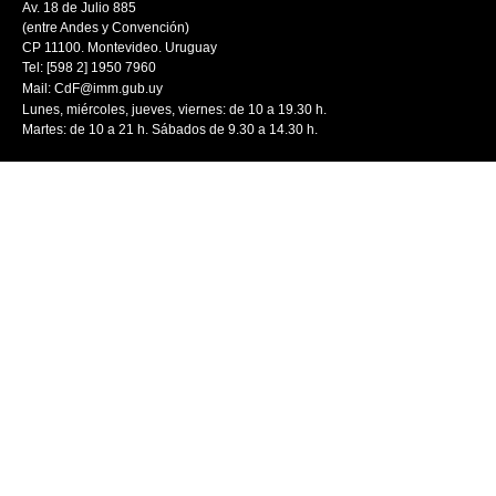
Av. 18 de Julio 885
(entre Andes y Convención)
CP 11100. Montevideo. Uruguay
Tel: [598 2] 1950 7960
Mail:
CdF@imm.gub.uy
Lunes, miércoles, jueves, viernes: de 10 a 19.30 h.
Martes: de 10 a 21 h. Sábados de 9.30 a 14.30 h.