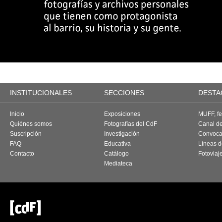
INSTITUCIONALES
SECCIONES
DESTA
Inicio
Exposiciones
MUFF, fes
Quiénes somos
Fotografías del CdF
Canal d
Suscripción
Investigación
Convoca
FAQ
Educativa
Líneas d
Contacto
Catálogo
Fotoviaj
Mediateca