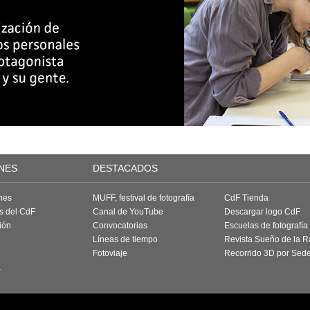
NES
DESTACADOS
nes
MUFF, festival de fotografía
CdF Tienda
as del CdF
Canal de YouTube
Descargar logo CdF
ión
Convocatorias
Escuelas de fotografía
Líneas de tiempo
Revista Sueño de la 
Fotoviaje
Recorrido 3D por Sed
a