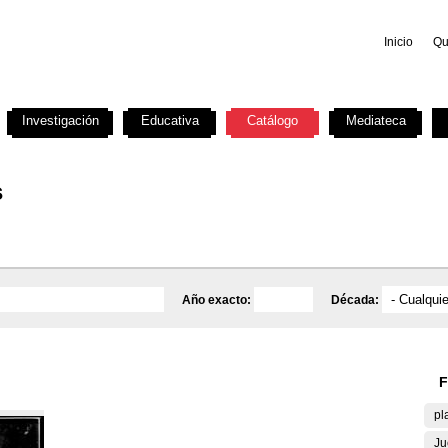
Inicio
Qu
Investigación
Educativa
Catálogo
Mediateca
s
Año exacto:
Década:
F
pl
Ju