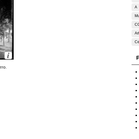
A
Mu
C
Ar
Ce
P
rro.