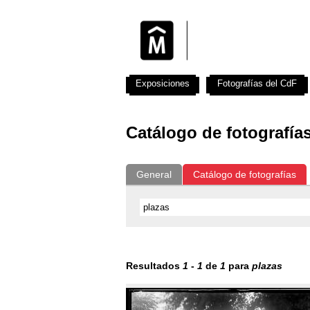
Exposiciones
Fotografías del CdF
Catálogo de fotografía
General
Catálogo de fotografías
Resultados
1
-
1
de
1
para
plazas