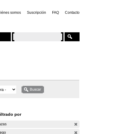
iénes somos
Suscripción
FAQ
Contacto
iltrado por
azas
ego