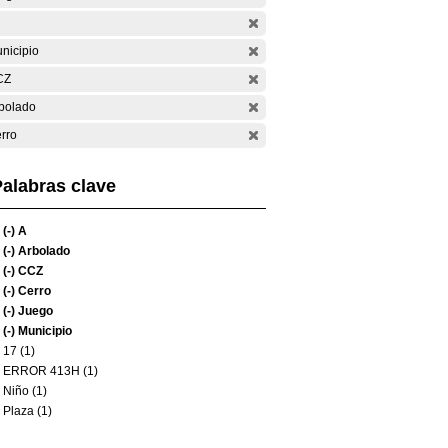
nicipio
CZ
bolado
rro
alabras clave
(-)
A
(-)
Arbolado
(-)
CCZ
(-)
Cerro
(-)
Juego
(-)
Municipio
17 (1)
ERROR 413H (1)
Niño (1)
Plaza (1)