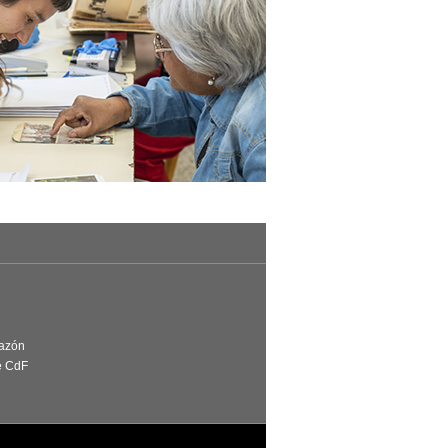
Razón
e CdF