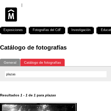
Exposiciones
Fotografías del CdF
Investigación
Educat
Catálogo de fotografías
General
Catálogo de fotografías
Resultados
1
-
1
de
1
para
plazas