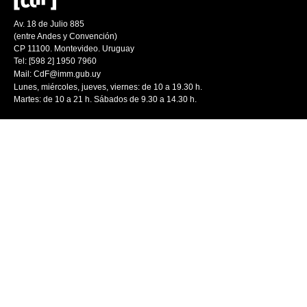
Av. 18 de Julio 885
(entre Andes y Convención)
CP 11100. Montevideo. Uruguay
Tel: [598 2] 1950 7960
Mail:
CdF@imm.gub.uy
Lunes, miércoles, jueves, viernes: de 10 a 19.30 h.
Martes: de 10 a 21 h. Sábados de 9.30 a 14.30 h.