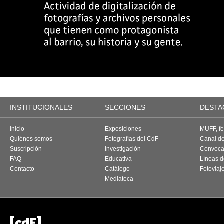
INSTITUCIONALES
SECCIONES
DESTA
Inicio
Exposiciones
MUFF, fes
Quiénes somos
Fotografías del CdF
Canal d
Suscripción
Investigación
Convoca
FAQ
Educativa
Líneas d
Contacto
Catálogo
Fotoviaj
Mediateca