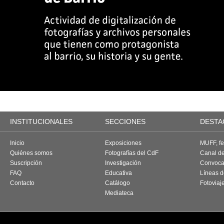
INSTITUCIONALES
SECCIONES
DESTA
Inicio
Exposiciones
MUFF, fes
Quiénes somos
Fotografías del CdF
Canal d
Suscripción
Investigación
Convoca
FAQ
Educativa
Líneas d
Contacto
Catálogo
Fotoviaj
Mediateca