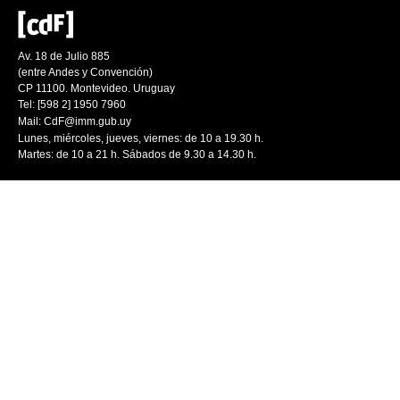
Av. 18 de Julio 885
(entre Andes y Convención)
CP 11100. Montevideo. Uruguay
Tel: [598 2] 1950 7960
Mail:
CdF@imm.gub.uy
Lunes, miércoles, jueves, viernes: de 10 a 19.30 h.
Martes: de 10 a 21 h. Sábados de 9.30 a 14.30 h.