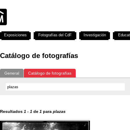
Exposiciones
Fotografías del CdF
Investigación
Educat
Catálogo de fotografías
General
Catálogo de fotografías
Resultados
1
-
1
de
1
para
plazas