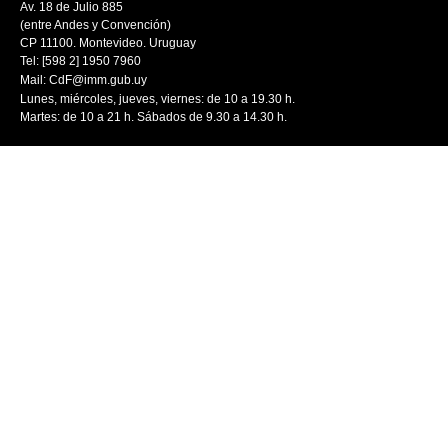
Av. 18 de Julio 885
(entre Andes y Convención)
CP 11100. Montevideo. Uruguay
Tel: [598 2] 1950 7960
Mail:
CdF@imm.gub.uy
Lunes, miércoles, jueves, viernes: de 10 a 19.30 h.
Martes: de 10 a 21 h. Sábados de 9.30 a 14.30 h.