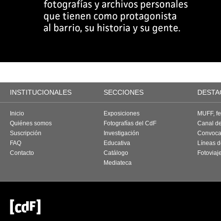
INSTITUCIONALES
SECCIONES
DESTA
Inicio
Exposiciones
MUFF, fes
Quiénes somos
Fotografías del CdF
Canal d
Suscripción
Investigación
Convoca
FAQ
Educativa
Líneas d
Contacto
Catálogo
Fotoviaj
Mediateca