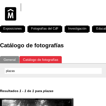
Exposiciones
Fotografías del CdF
Investigación
Educat
Catálogo de fotografías
General
Catálogo de fotografías
Resultados
1
-
1
de
1
para
plazas