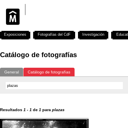
Exposiciones
Fotografías del CdF
Investigación
Educat
Catálogo de fotografías
General
Catálogo de fotografías
Resultados
1
-
1
de
1
para
plazas