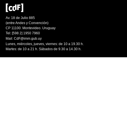
Av. 18 de Julio 885
(entre Andes y Convención)
CP 11100. Montevideo. Uruguay
Tel: [598 2] 1950 7960
Mail:
CdF@imm.gub.uy
Lunes, miércoles, jueves, viernes: de 10 a 19.30 h.
Martes: de 10 a 21 h. Sábados de 9.30 a 14.30 h.