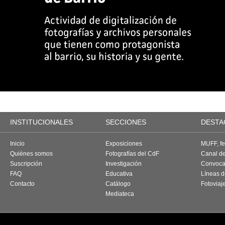
INSTITUCIONALES
SECCIONES
DESTA
Inicio
Exposiciones
MUFF, fes
Quiénes somos
Fotografías del CdF
Canal d
Suscripción
Investigación
Convoca
FAQ
Educativa
Líneas d
Contacto
Catálogo
Fotoviaj
Mediateca