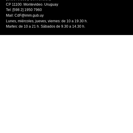
CP 11100. Montevideo. Uruguay
Tel: [598 2] 1950 7960
Mail:
CdF@imm.gub.uy
Lunes, miércoles, jueves, viernes: de 10 a 19.30 h.
Martes: de 10 a 21 h. Sábados de 9.30 a 14.30 h.