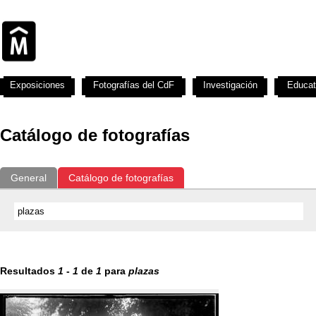
Exposiciones
Fotografías del CdF
Investigación
Educat
Catálogo de fotografías
General
Catálogo de fotografías
Resultados
1
-
1
de
1
para
plazas