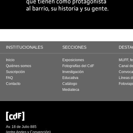
INSTITUCIONALES
SECCIONES
DESTA
Inicio
Exposiciones
MUFF, fes
Quiénes somos
Fotografías del CdF
Canal d
Suscripción
Investigación
Convoca
FAQ
Educativa
Líneas d
Contacto
Catálogo
Fotoviaj
Mediateca
Av. 18 de Julio 885
(entre Andes y Convención)