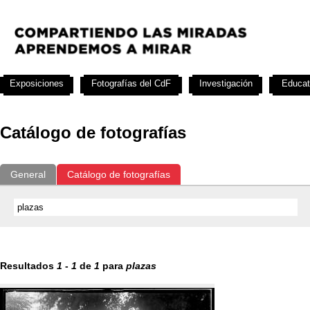
Exposiciones
Fotografías del CdF
Investigación
Educat
Catálogo de fotografías
General
Catálogo de fotografías
Resultados
1
-
1
de
1
para
plazas