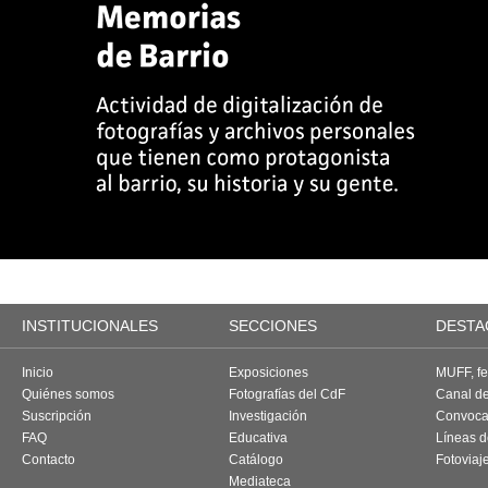
INSTITUCIONALES
SECCIONES
DESTA
Inicio
Exposiciones
MUFF, fes
Quiénes somos
Fotografías del CdF
Canal d
Suscripción
Investigación
Convoca
FAQ
Educativa
Líneas d
Contacto
Catálogo
Fotoviaj
Mediateca