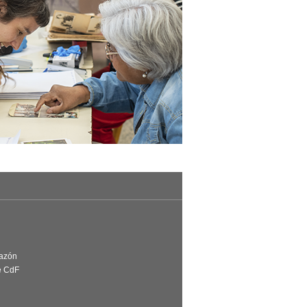
Razón
e CdF