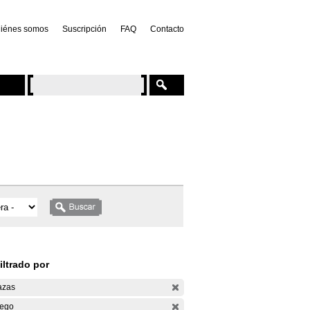
iénes somos
Suscripción
FAQ
Contacto
iltrado por
azas
ego