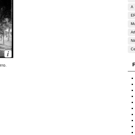
A
E
Mu
Ar
Ni
Ce
P
rro.