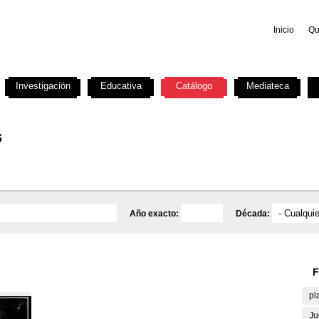
Inicio
Qu
Investigación
Educativa
Catálogo
Mediateca
s
Año exacto:
Década:
F
pl
Ju