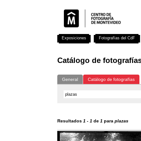
Exposiciones
Fotografías del CdF
Catálogo de fotografía
General
Catálogo de fotografías
Resultados
1
-
1
de
1
para
plazas