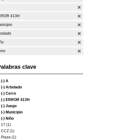
RROR 413H
nicipio
bolado
ño
rro
alabras clave
(-)
A
(-)
Arbolado
(-)
Cerro
(-)
ERROR 413H
(-)
Juego
(-)
Municipio
(-)
Niño
17 (1)
CCZ (1)
Plaza (1)