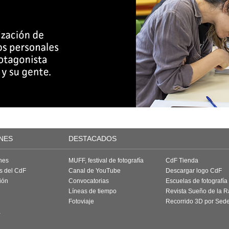
NES
DESTACADOS
nes
MUFF, festival de fotografía
CdF Tienda
as del CdF
Canal de YouTube
Descargar logo CdF
ión
Convocatorias
Escuelas de fotografía
Líneas de tiempo
Revista Sueño de la 
Fotoviaje
Recorrido 3D por Sed
a