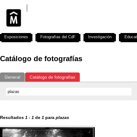
Exposiciones
Fotografías del CdF
Investigación
Educat
Catálogo de fotografías
General
Catálogo de fotografías
Resultados
1
-
1
de
1
para
plazas