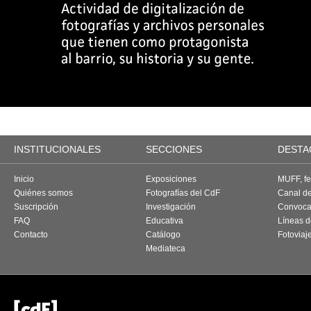
INSTITUCIONALES
SECCIONES
DESTA
Inicio
Exposiciones
MUFF, fes
Quiénes somos
Fotografías del CdF
Canal d
Suscripción
Investigación
Convoca
FAQ
Educativa
Líneas d
Contacto
Catálogo
Fotoviaj
Mediateca