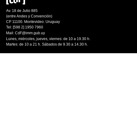
Av. 18 de Julio 885
(entre Andes y Convención)
CP 11100. Montevideo. Uruguay
Tel: [598 2] 1950 7960
Mail:
CdF@imm.gub.uy
Lunes, miércoles, jueves, viernes: de 10 a 19.30 h.
Martes: de 10 a 21 h. Sábados de 9.30 a 14.30 h.