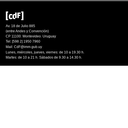
Av. 18 de Julio 885
(entre Andes y Convención)
CP 11100. Montevideo. Uruguay
Tel: [598 2] 1950 7960
Mail:
CdF@imm.gub.uy
Lunes, miércoles, jueves, viernes: de 10 a 19.30 h.
Martes: de 10 a 21 h. Sábados de 9.30 a 14.30 h.