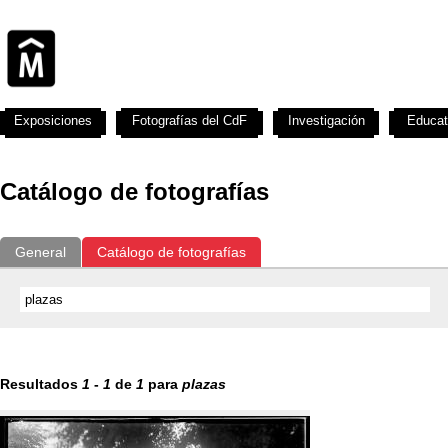
Exposiciones
Fotografías del CdF
Investigación
Educat
Catálogo de fotografías
General
Catálogo de fotografías
Resultados
1
-
1
de
1
para
plazas