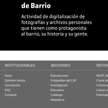
INSTITUCIONALES
SECCIONES
DESTA
Inicio
Exposiciones
MUFF, fes
Quiénes somos
Fotografías del CdF
Canal d
Suscripción
Investigación
Convoca
FAQ
Educativa
Líneas d
Contacto
Catálogo
Fotoviaj
Mediateca