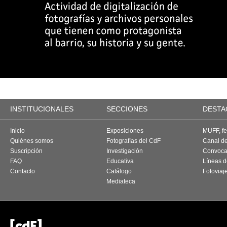
INSTITUCIONALES
SECCIONES
DESTA
Inicio
Exposiciones
MUFF, fes
Quiénes somos
Fotografías del CdF
Canal d
Suscripción
Investigación
Convoca
FAQ
Educativa
Líneas d
Contacto
Catálogo
Fotoviaj
Mediateca