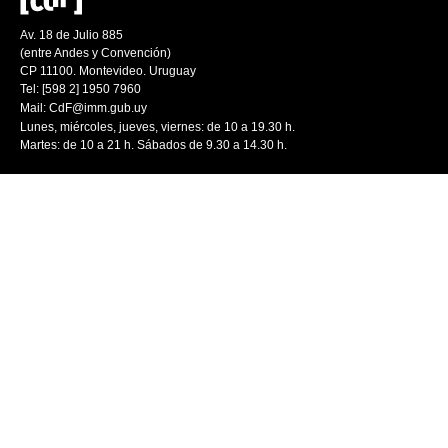
Av. 18 de Julio 885
(entre Andes y Convención)
CP 11100. Montevideo. Uruguay
Tel: [598 2] 1950 7960
Mail:
CdF@imm.gub.uy
Lunes, miércoles, jueves, viernes: de 10 a 19.30 h.
Martes: de 10 a 21 h. Sábados de 9.30 a 14.30 h.