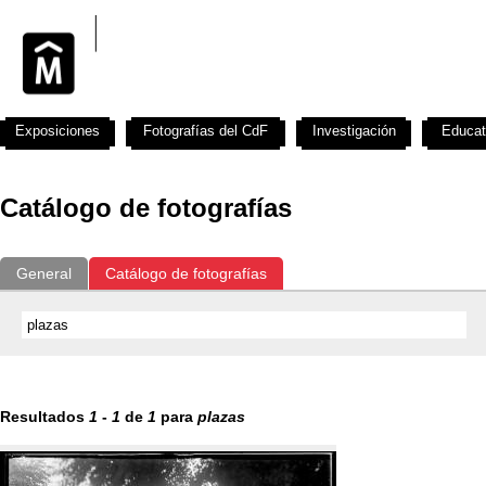
Exposiciones
Fotografías del CdF
Investigación
Educat
Catálogo de fotografías
General
Catálogo de fotografías
Resultados
1
-
1
de
1
para
plazas