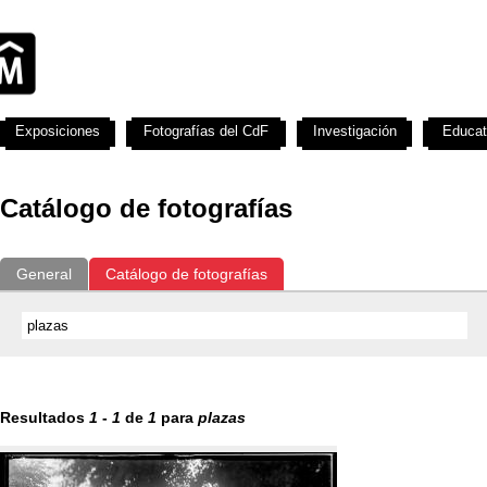
Exposiciones
Fotografías del CdF
Investigación
Educat
Catálogo de fotografías
General
Catálogo de fotografías
Resultados
1
-
1
de
1
para
plazas