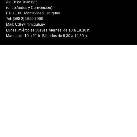
Av. 18 de Julio 885
(entre Andes y Convención)
CP 11100. Montevideo. Uruguay
Tel: [598 2] 1950 7960
Mail:
CdF@imm.gub.uy
Lunes, miércoles, jueves, viernes: de 10 a 19.30 h.
Martes: de 10 a 21 h. Sábados de 9.30 a 14.30 h.