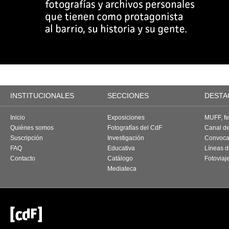
INSTITUCIONALES
SECCIONES
DESTA
Inicio
Exposiciones
MUFF, fes
Quiénes somos
Fotografías del CdF
Canal d
Suscripción
Investigación
Convoca
FAQ
Educativa
Líneas d
Contacto
Catálogo
Fotoviaj
Mediateca