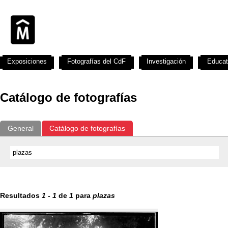
Exposiciones
Fotografías del CdF
Investigación
Educat
Catálogo de fotografías
General
Catálogo de fotografías
Resultados
1
-
1
de
1
para
plazas