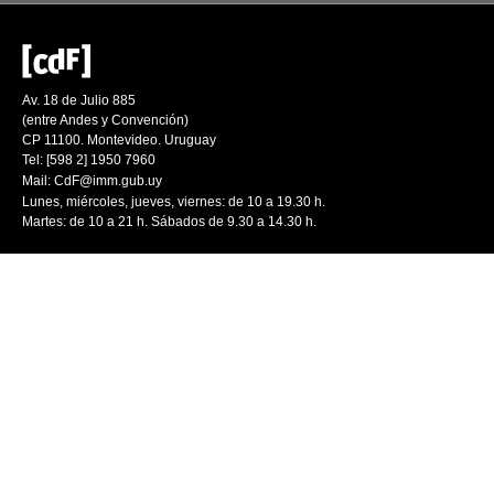
Av. 18 de Julio 885
(entre Andes y Convención)
CP 11100. Montevideo. Uruguay
Tel: [598 2] 1950 7960
Mail:
CdF@imm.gub.uy
Lunes, miércoles, jueves, viernes: de 10 a 19.30 h.
Martes: de 10 a 21 h. Sábados de 9.30 a 14.30 h.