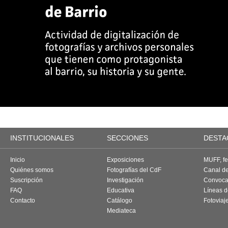
INSTITUCIONALES
SECCIONES
DESTA
Inicio
Exposiciones
MUFF, fes
Quiénes somos
Fotografías del CdF
Canal d
Suscripción
Investigación
Convoca
FAQ
Educativa
Líneas d
Contacto
Catálogo
Fotoviaj
Mediateca