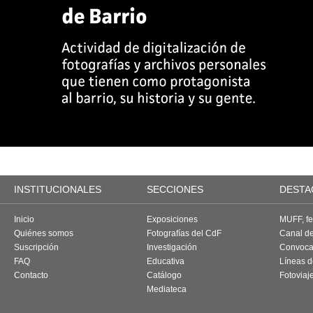
INSTITUCIONALES
SECCIONES
DESTA
Inicio
Exposiciones
MUFF, fes
Quiénes somos
Fotografías del CdF
Canal d
Suscripción
Investigación
Convoca
FAQ
Educativa
Líneas d
Contacto
Catálogo
Fotoviaj
Mediateca