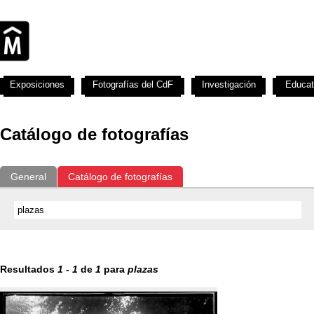
Exposiciones
Fotografías del CdF
Investigación
Educat
Catálogo de fotografías
General
Catálogo de fotografías
Resultados
1
-
1
de
1
para
plazas