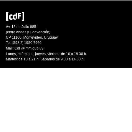
Av. 18 de Julio 885
(entre Andes y Convención)
CP 11100. Montevideo. Uruguay
Tel: [598 2] 1950 7960
Mail:
CdF@imm.gub.uy
Lunes, miércoles, jueves, viernes: de 10 a 19.30 h.
Martes: de 10 a 21 h. Sábados de 9.30 a 14.30 h.