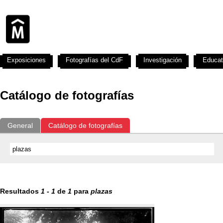
Exposiciones
Fotografías del CdF
Investigación
Educat
Catálogo de fotografías
General
Catálogo de fotografías
Resultados
1
-
1
de
1
para
plazas