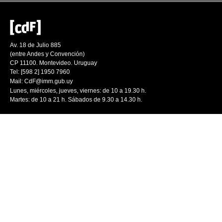
Av. 18 de Julio 885
(entre Andes y Convención)
CP 11100. Montevideo. Uruguay
Tel: [598 2] 1950 7960
Mail:
CdF@imm.gub.uy
Lunes, miércoles, jueves, viernes: de 10 a 19.30 h.
Martes: de 10 a 21 h. Sábados de 9.30 a 14.30 h.