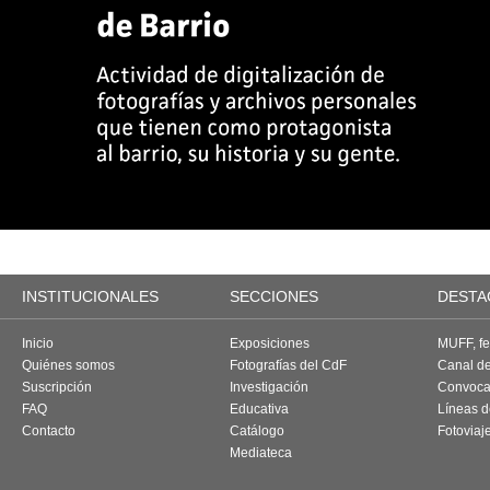
INSTITUCIONALES
SECCIONES
DESTA
Inicio
Exposiciones
MUFF, fes
Quiénes somos
Fotografías del CdF
Canal d
Suscripción
Investigación
Convoca
FAQ
Educativa
Líneas d
Contacto
Catálogo
Fotoviaj
Mediateca