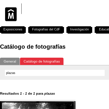
Exposiciones
Fotografías del CdF
Investigación
Educat
Catálogo de fotografías
General
Catálogo de fotografías
Resultados
1
-
1
de
1
para
plazas