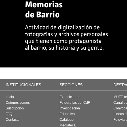
INSTITUCIONALES
SECCIONES
DESTA
Inicio
Exposiciones
MUFF, fes
Quiénes somos
Fotografías del CdF
Canal d
Suscripción
Investigación
Convoca
FAQ
Educativa
Líneas d
Contacto
Catálogo
Fotoviaj
Mediateca