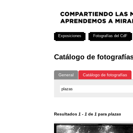
Exposiciones
Fotografías del CdF
Catálogo de fotografía
General
Catálogo de fotografías
Resultados
1
-
1
de
1
para
plazas