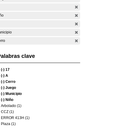
ño
nicipio
rro
alabras clave
(-)
17
(-)
A
(-)
Cerro
(-)
Juego
(-)
Municipio
(-)
Niño
Arbolado (1)
CCZ (1)
ERROR 413H (1)
Plaza (1)