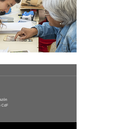
Razón
e CdF