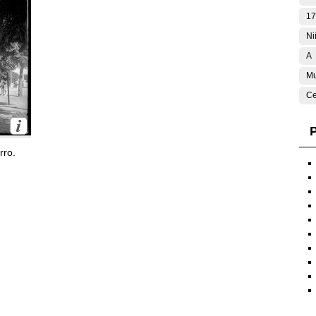
17
Ni
A
Mu
Ce
P
rro.