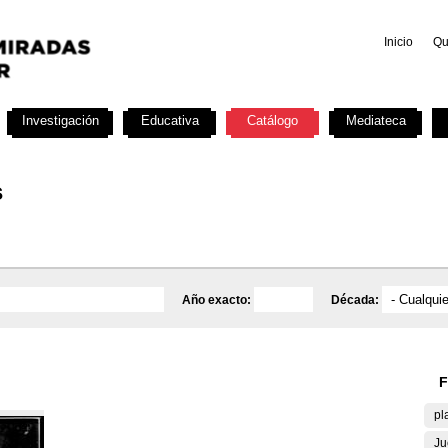
Inicio
Qu
Investigación
Educativa
Catálogo
Mediateca
s
Año exacto:
Década:
F
pl
Ju