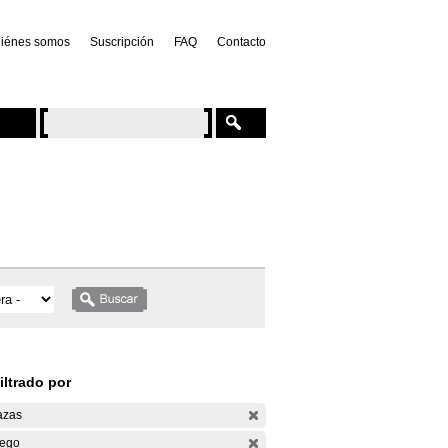
iénes somos
Suscripción
FAQ
Contacto
iltrado por
azas
ego