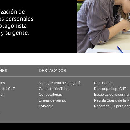
NES
DESTACADOS
nes
MUFF, festival de fotografía
CdF Tienda
as del CdF
Canal de YouTube
Descargar logo CdF
ión
Convocatorias
Escuelas de fotografía
Líneas de tiempo
Revista Sueño de la 
Fotoviaje
Recorrido 3D por Sed
a