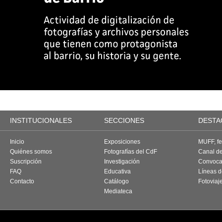
INSTITUCIONALES
SECCIONES
DESTA
Inicio
Exposiciones
MUFF, fes
Quiénes somos
Fotografías del CdF
Canal d
Suscripción
Investigación
Convoca
FAQ
Educativa
Líneas d
Contacto
Catálogo
Fotoviaj
Mediateca