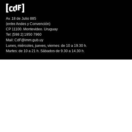
Av. 18 de Julio 885
(entre Andes y Convención)
CP 11100. Montevideo. Uruguay
Tel: [598 2] 1950 7960
Mail:
CdF@imm.gub.uy
Lunes, miércoles, jueves, viernes: de 10 a 19.30 h.
Martes: de 10 a 21 h. Sábados de 9.30 a 14.30 h.