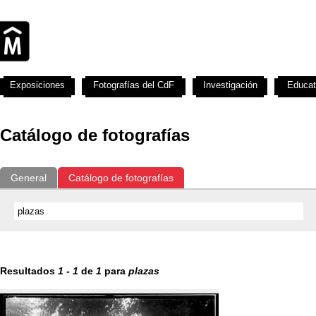
Exposiciones
Fotografías del CdF
Investigación
Educat
Catálogo de fotografías
General
Catálogo de fotografías
Resultados
1
-
1
de
1
para
plazas