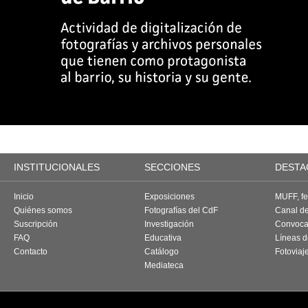
INSTITUCIONALES
SECCIONES
DESTA
Inicio
Exposiciones
MUFF, fes
Quiénes somos
Fotografías del CdF
Canal d
Suscripción
Investigación
Convoca
FAQ
Educativa
Líneas d
Contacto
Catálogo
Fotoviaj
Mediateca