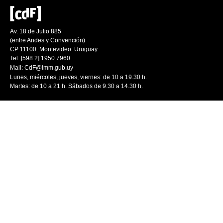
Av. 18 de Julio 885
(entre Andes y Convención)
CP 11100. Montevideo. Uruguay
Tel: [598 2] 1950 7960
Mail:
CdF@imm.gub.uy
Lunes, miércoles, jueves, viernes: de 10 a 19.30 h.
Martes: de 10 a 21 h. Sábados de 9.30 a 14.30 h.