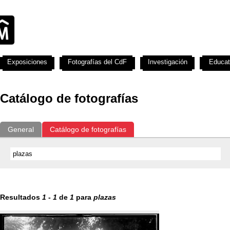
Exposiciones
Fotografías del CdF
Investigación
Educat
Catálogo de fotografías
General
Catálogo de fotografías
Resultados
1
-
1
de
1
para
plazas