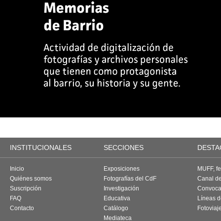
INSTITUCIONALES
SECCIONES
DESTA
Inicio
Exposiciones
MUFF, fes
Quiénes somos
Fotografías del CdF
Canal d
Suscripción
Investigación
Convoca
FAQ
Educativa
Líneas d
Contacto
Catálogo
Fotoviaj
Mediateca