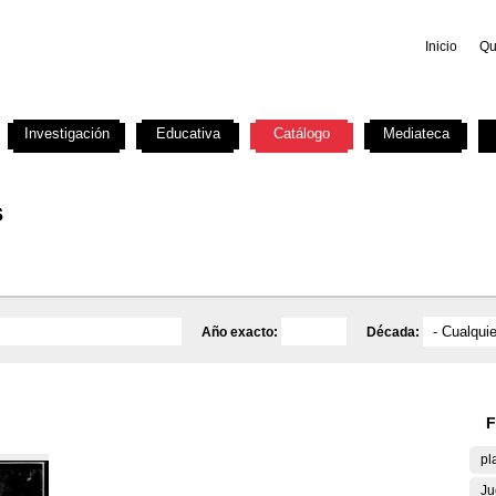
Inicio
Qu
Investigación
Educativa
Catálogo
Mediateca
s
Año exacto:
Década:
F
pl
Ju