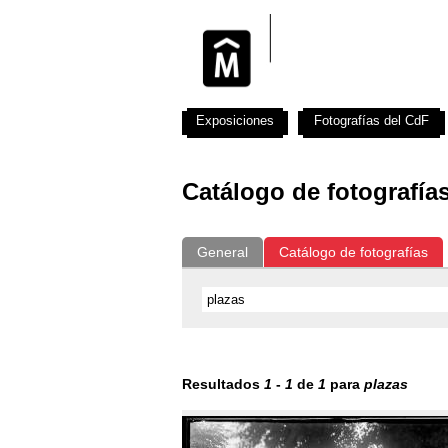
Exposiciones
Fotografías del CdF
Catálogo de fotografía
General
Catálogo de fotografías
Resultados
1
-
1
de
1
para
plazas