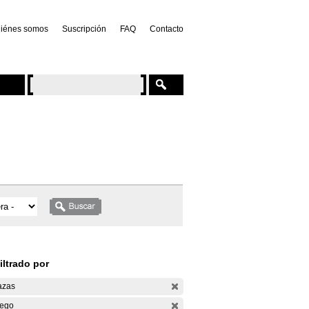
iénes somos
Suscripción
FAQ
Contacto
iltrado por
azas
ego