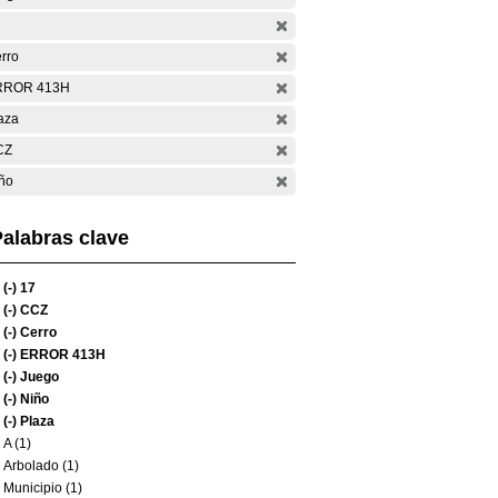
rro
RROR 413H
aza
CZ
ño
alabras clave
(-)
17
(-)
CCZ
(-)
Cerro
(-)
ERROR 413H
(-)
Juego
(-)
Niño
(-)
Plaza
A (1)
Arbolado (1)
Municipio (1)