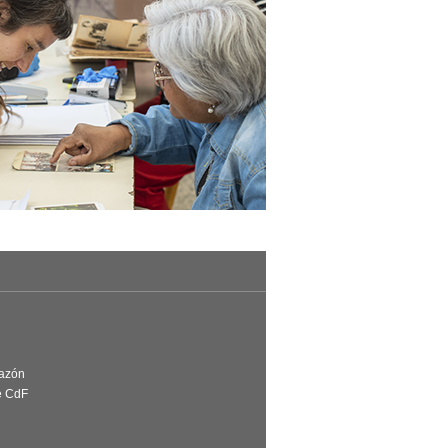
Razón
e CdF