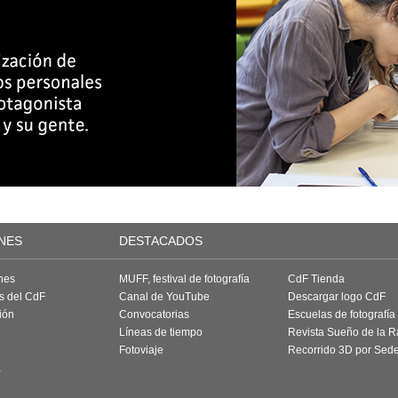
NES
DESTACADOS
nes
MUFF, festival de fotografía
CdF Tienda
as del CdF
Canal de YouTube
Descargar logo CdF
ión
Convocatorias
Escuelas de fotografía
Líneas de tiempo
Revista Sueño de la 
Fotoviaje
Recorrido 3D por Sed
a