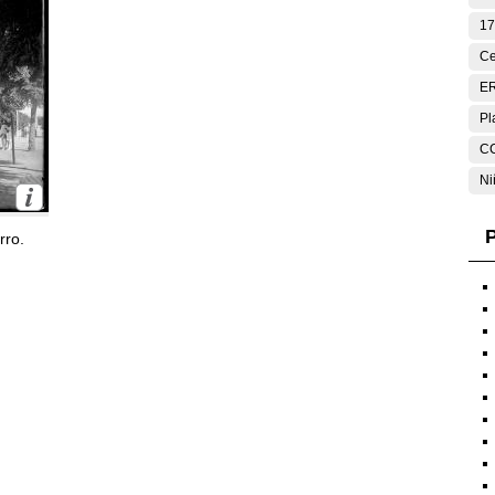
17
Ce
E
Pl
C
Ni
P
rro.