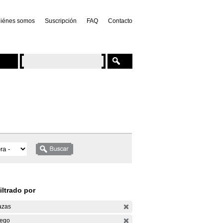
iénes somos
Suscripción
FAQ
Contacto
iltrado por
azas
ego