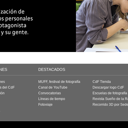
NES
DESTACADOS
nes
MUFF, festival de fotografía
CdF Tienda
as del CdF
Canal de YouTube
Descargar logo CdF
ión
Convocatorias
Escuelas de fotografía
Líneas de tiempo
Revista Sueño de la 
Fotoviaje
Recorrido 3D por Sed
a