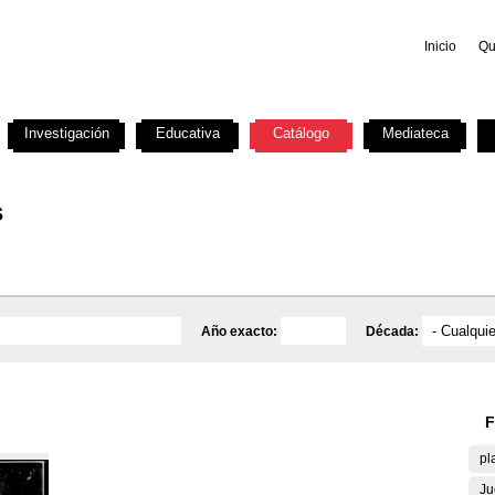
Inicio
Qu
Investigación
Educativa
Catálogo
Mediateca
s
Año exacto:
Década:
F
pl
Ju