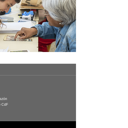
Razón
e CdF