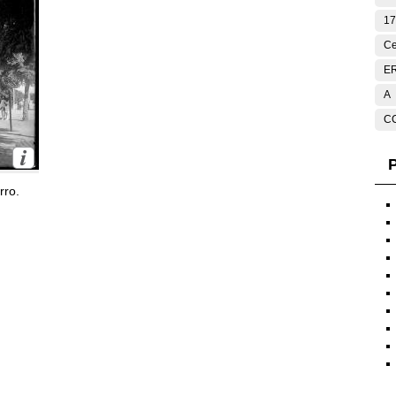
17
Ce
E
A
C
P
rro.