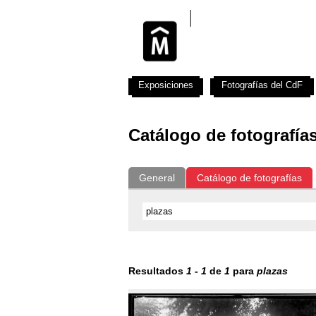
Exposiciones
Fotografías del CdF
Catálogo de fotografía
General
Catálogo de fotografías
Resultados
1
-
1
de
1
para
plazas