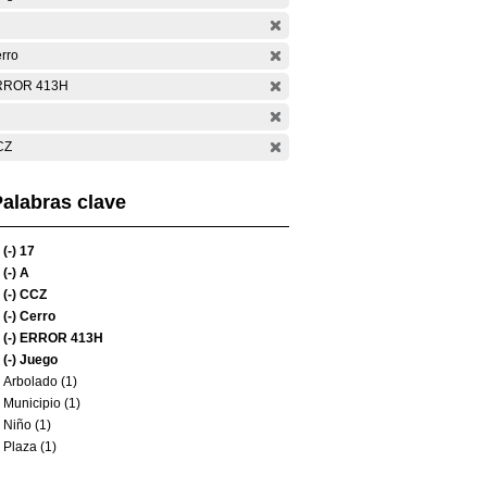
rro
RROR 413H
CZ
alabras clave
(-)
17
(-)
A
(-)
CCZ
(-)
Cerro
(-)
ERROR 413H
(-)
Juego
Arbolado (1)
Municipio (1)
Niño (1)
Plaza (1)