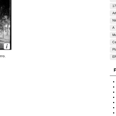
17
Ar
Ni
A
Mu
Ce
Pl
rro.
E
P