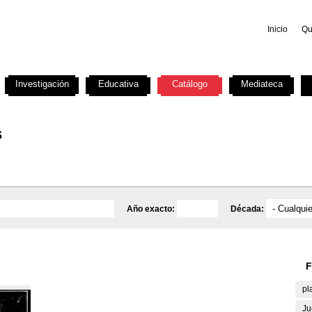
Inicio
Qu
Investigación
Educativa
Catálogo
Mediateca
s
Año exacto:
Década:
F
pl
Ju