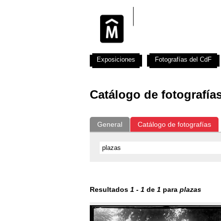
Exposiciones
Fotografías del CdF
Catálogo de fotografía
General
Catálogo de fotografías
Resultados
1
-
1
de
1
para
plazas