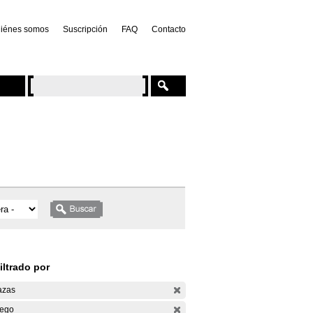
iénes somos
Suscripción
FAQ
Contacto
iltrado por
azas
ego