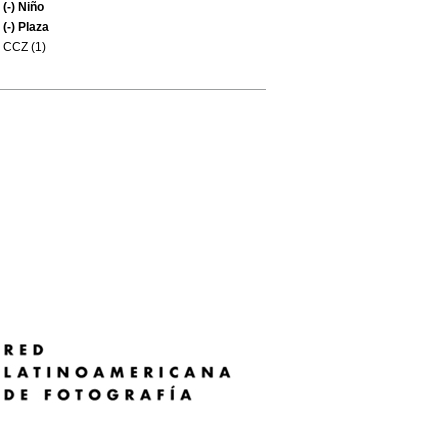
(-)
Niño
(-)
Plaza
CCZ (1)