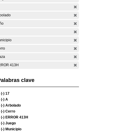
bolado
ño
nicipio
rro
aza
RROR 413H
alabras clave
(-)
17
(-)
A
(-)
Arbolado
(-)
Cerro
(-)
ERROR 413H
(-)
Juego
(-)
Municipio