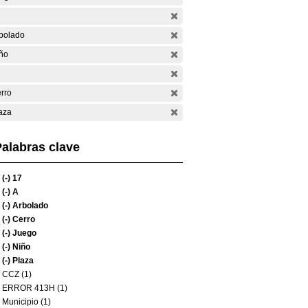
bolado
ño
rro
aza
alabras clave
(-)
17
(-)
A
(-)
Arbolado
(-)
Cerro
(-)
Juego
(-)
Niño
(-)
Plaza
CCZ (1)
ERROR 413H (1)
Municipio (1)