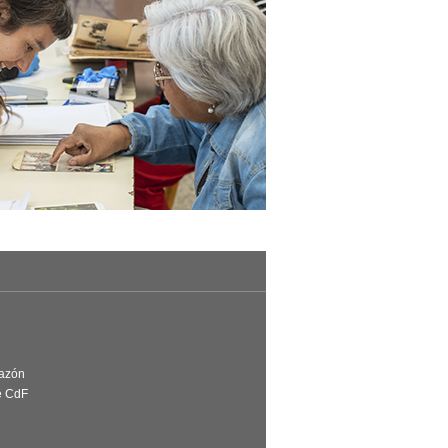
Razón
e CdF