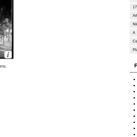
17
Ar
Ni
A
Ce
Pl
P
rro.