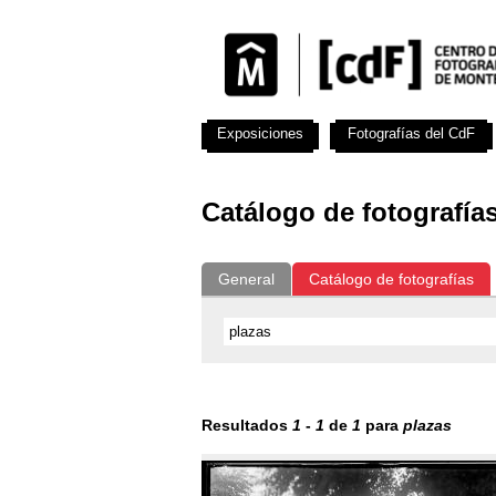
Exposiciones
Fotografías del CdF
Catálogo de fotografía
General
Catálogo de fotografías
Resultados
1
-
1
de
1
para
plazas