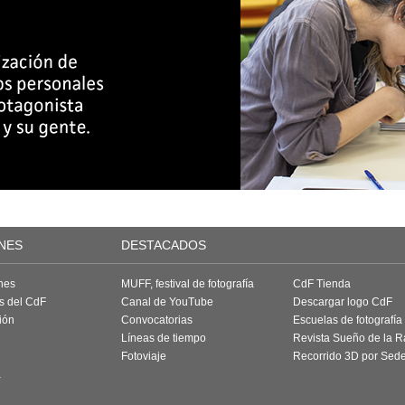
NES
DESTACADOS
nes
MUFF, festival de fotografía
CdF Tienda
as del CdF
Canal de YouTube
Descargar logo CdF
ión
Convocatorias
Escuelas de fotografía
Líneas de tiempo
Revista Sueño de la 
Fotoviaje
Recorrido 3D por Sed
a