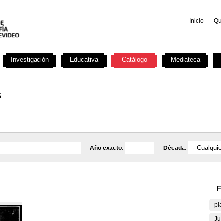
Inicio
Qu
Investigación
Educativa
Catálogo
Mediateca
s
Año exacto:
Década:
F
pl
Ju