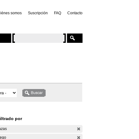
iénes somos
Suscripción
FAQ
Contacto
iltrado por
azas
ego