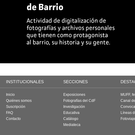
INSTITUCIONALES
SECCIONES
DESTA
Inicio
Exposiciones
MUFF, fes
Quiénes somos
Fotografías del CdF
Canal d
Suscripción
Investigación
Convoca
FAQ
Educativa
Líneas d
Contacto
Catálogo
Fotoviaj
Mediateca