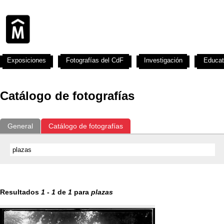
Exposiciones
Fotografías del CdF
Investigación
Educat
Catálogo de fotografías
General
Catálogo de fotografías
Resultados
1
-
1
de
1
para
plazas