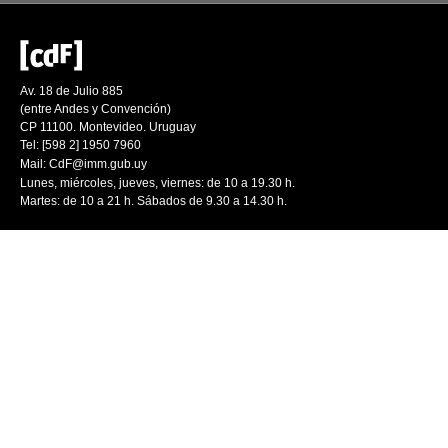
Av. 18 de Julio 885
(entre Andes y Convención)
CP 11100. Montevideo. Uruguay
Tel: [598 2] 1950 7960
Mail:
CdF@imm.gub.uy
Lunes, miércoles, jueves, viernes: de 10 a 19.30 h.
Martes: de 10 a 21 h. Sábados de 9.30 a 14.30 h.