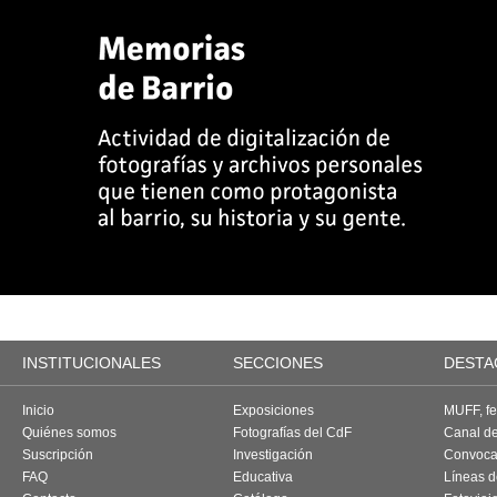
INSTITUCIONALES
SECCIONES
DESTA
Inicio
Exposiciones
MUFF, fes
Quiénes somos
Fotografías del CdF
Canal d
Suscripción
Investigación
Convoca
FAQ
Educativa
Líneas d