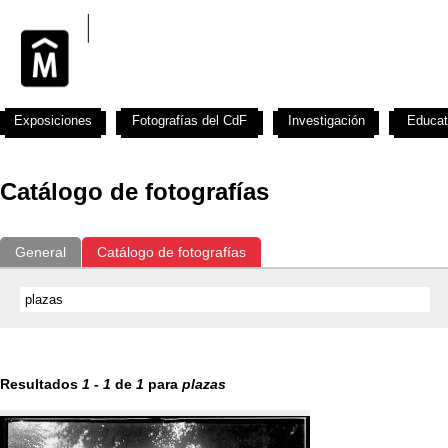
Exposiciones
Fotografías del CdF
Investigación
Educat
Catálogo de fotografías
General
Catálogo de fotografías
Resultados
1
-
1
de
1
para
plazas