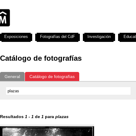
Exposiciones
Fotografías del CdF
Investigación
Educat
Catálogo de fotografías
General
Catálogo de fotografías
Resultados
1
-
1
de
1
para
plazas