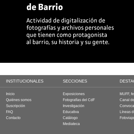
INSTITUCIONALES
SECCIONES
DESTA
Inicio
Exposiciones
MUFF, fes
Quiénes somos
Fotografías del CdF
Canal d
Suscripción
Investigación
Convoca
FAQ
Educativa
Líneas d
Contacto
Catálogo
Fotoviaj
Mediateca