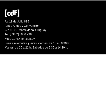
Av. 18 de Julio 885
(entre Andes y Convención)
CP 11100. Montevideo. Uruguay
Tel: [598 2] 1950 7960
Mail:
CdF@imm.gub.uy
Lunes, miércoles, jueves, viernes: de 10 a 19.30 h.
Martes: de 10 a 21 h. Sábados de 9.30 a 14.30 h.