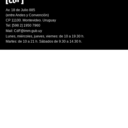
Av. 18 de Julio 885
(entre Andes y Convención)
CP 11100. Montevideo. Uruguay
Tel: [598 2] 1950 7960
Mail:
CdF@imm.gub.uy
Lunes, miércoles, jueves, viernes: de 10 a 19.30 h.
Martes: de 10 a 21 h. Sábados de 9.30 a 14.30 h.