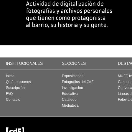
INSTITUCIONALES
SECCIONES
DESTA
Inicio
Exposiciones
MUFF, fes
Quiénes somos
Fotografías del CdF
Canal d
Suscripción
Investigación
Convoca
FAQ
Educativa
Líneas d
Contacto
Catálogo
Fotoviaj
Mediateca