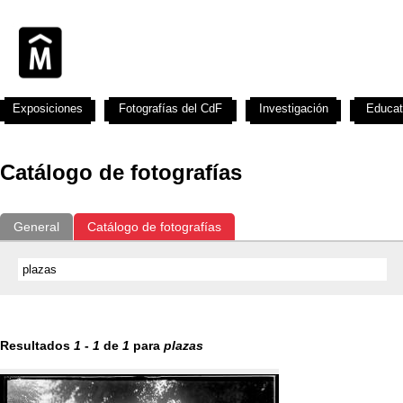
Exposiciones
Fotografías del CdF
Investigación
Educat
Catálogo de fotografías
General
Catálogo de fotografías
Resultados
1
-
1
de
1
para
plazas