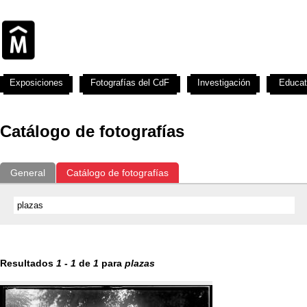
Exposiciones
Fotografías del CdF
Investigación
Educat
Catálogo de fotografías
General
Catálogo de fotografías
Resultados
1
-
1
de
1
para
plazas