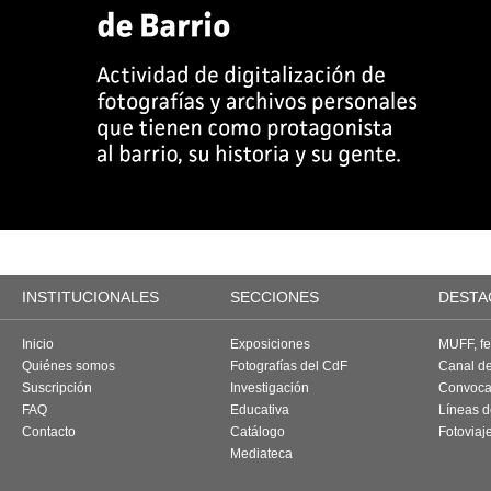
INSTITUCIONALES
SECCIONES
DESTA
Inicio
Exposiciones
MUFF, fes
Quiénes somos
Fotografías del CdF
Canal d
Suscripción
Investigación
Convoca
FAQ
Educativa
Líneas d
Contacto
Catálogo
Fotoviaj
Mediateca