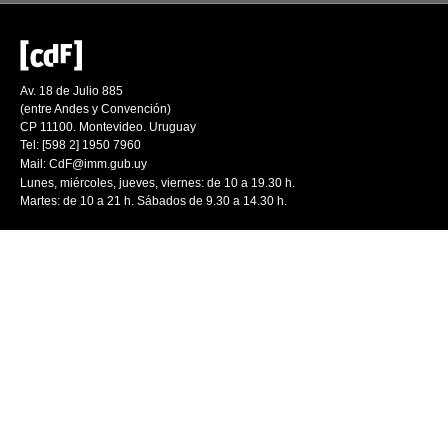
Av. 18 de Julio 885
(entre Andes y Convención)
CP 11100. Montevideo. Uruguay
Tel: [598 2] 1950 7960
Mail:
CdF@imm.gub.uy
Lunes, miércoles, jueves, viernes: de 10 a 19.30 h.
Martes: de 10 a 21 h. Sábados de 9.30 a 14.30 h.