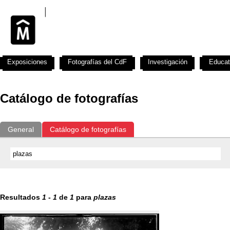
Exposiciones
Fotografías del CdF
Investigación
Educat
Catálogo de fotografías
General
Catálogo de fotografías
Resultados
1
-
1
de
1
para
plazas