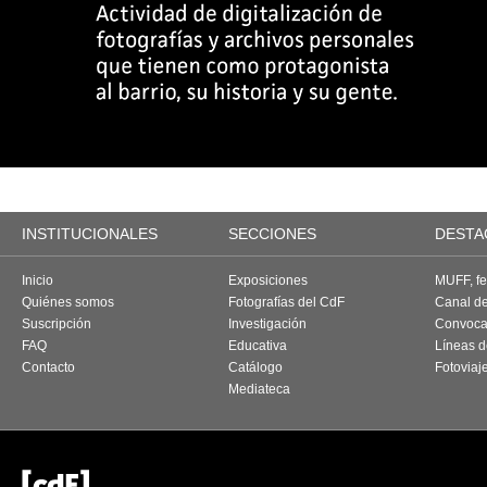
INSTITUCIONALES
SECCIONES
DESTA
Inicio
Exposiciones
MUFF, fes
Quiénes somos
Fotografías del CdF
Canal d
Suscripción
Investigación
Convoca
FAQ
Educativa
Líneas d
Contacto
Catálogo
Fotoviaj
Mediateca