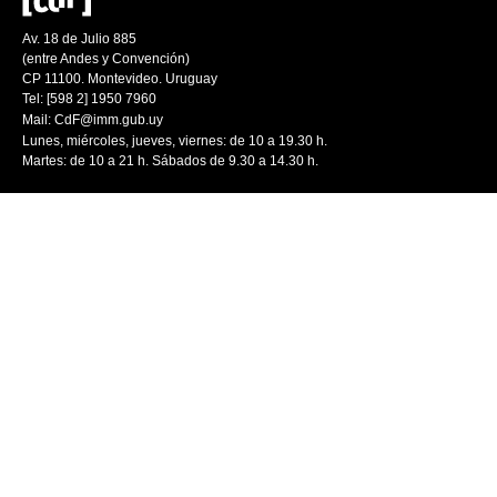
Av. 18 de Julio 885
(entre Andes y Convención)
CP 11100. Montevideo. Uruguay
Tel: [598 2] 1950 7960
Mail:
CdF@imm.gub.uy
Lunes, miércoles, jueves, viernes: de 10 a 19.30 h.
Martes: de 10 a 21 h. Sábados de 9.30 a 14.30 h.