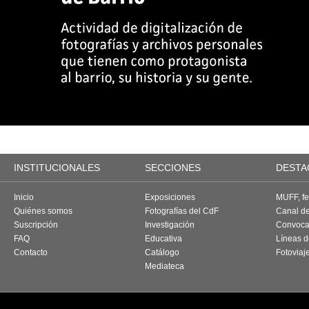
INSTITUCIONALES
SECCIONES
DESTA
Inicio
Exposiciones
MUFF, fes
Quiénes somos
Fotografías del CdF
Canal d
Suscripción
Investigación
Convoca
FAQ
Educativa
Líneas d
Contacto
Catálogo
Fotoviaj
Mediateca