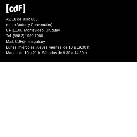
Av. 18 de Julio 885
(entre Andes y Convención)
CP 11100. Montevideo. Uruguay
Tel: [598 2] 1950 7960
Mail:
CdF@imm.gub.uy
Lunes, miércoles, jueves, viernes: de 10 a 19.30 h.
Martes: de 10 a 21 h. Sábados de 9.30 a 14.30 h.