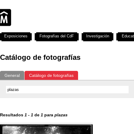
Exposiciones
Fotografías del CdF
Investigación
Educat
Catálogo de fotografías
General
Catálogo de fotografías
Resultados
1
-
1
de
1
para
plazas