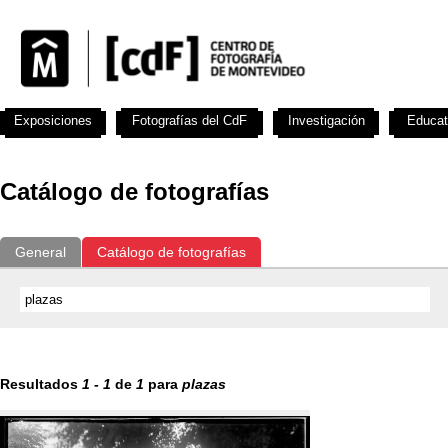
Exposiciones
Fotografías del CdF
Investigación
Educat
Catálogo de fotografías
General
Catálogo de fotografías
Resultados
1
-
1
de
1
para
plazas