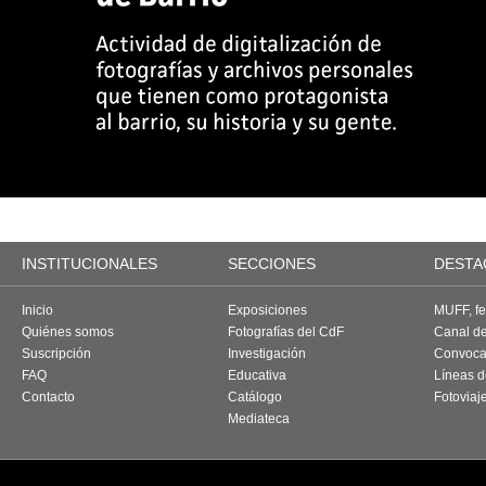
INSTITUCIONALES
SECCIONES
DESTA
Inicio
Exposiciones
MUFF, fes
Quiénes somos
Fotografías del CdF
Canal d
Suscripción
Investigación
Convoca
FAQ
Educativa
Líneas d
Contacto
Catálogo
Fotoviaj
Mediateca