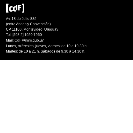
Av. 18 de Julio 885
(entre Andes y Convención)
CP 11100. Montevideo. Uruguay
Tel: [598 2] 1950 7960
Mail:
CdF@imm.gub.uy
Lunes, miércoles, jueves, viernes: de 10 a 19.30 h.
Martes: de 10 a 21 h. Sábados de 9.30 a 14.30 h.