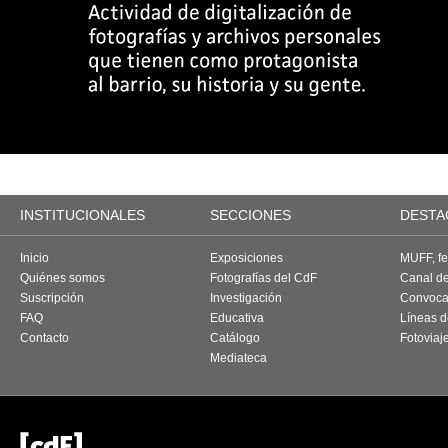
INSTITUCIONALES
SECCIONES
DESTA
Inicio
Exposiciones
MUFF, fes
Quiénes somos
Fotografías del CdF
Canal d
Suscripción
Investigación
Convoca
FAQ
Educativa
Líneas d
Contacto
Catálogo
Fotoviaj
Mediateca