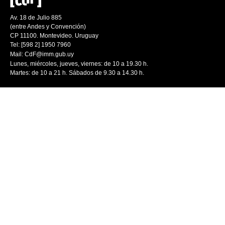
Av. 18 de Julio 885
(entre Andes y Convención)
CP 11100. Montevideo. Uruguay
Tel: [598 2] 1950 7960
Mail:
CdF@imm.gub.uy
Lunes, miércoles, jueves, viernes: de 10 a 19.30 h.
Martes: de 10 a 21 h. Sábados de 9.30 a 14.30 h.