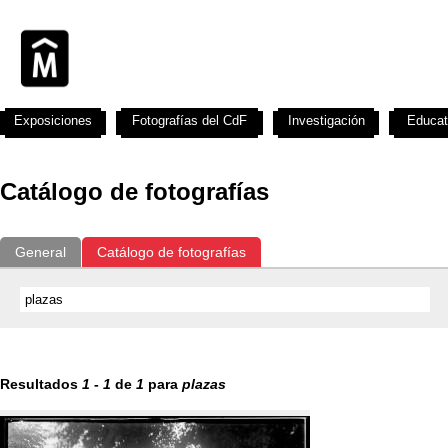
Exposiciones
Fotografías del CdF
Investigación
Educat
Catálogo de fotografías
General
Catálogo de fotografías
Resultados
1
-
1
de
1
para
plazas