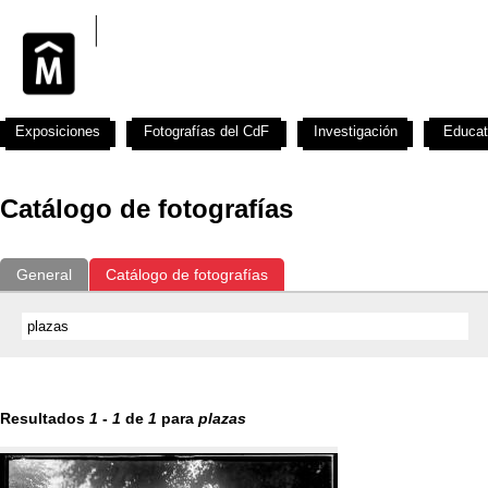
Exposiciones
Fotografías del CdF
Investigación
Educat
Catálogo de fotografías
General
Catálogo de fotografías
Resultados
1
-
1
de
1
para
plazas