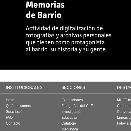
INSTITUCIONALES
SECCIONES
DESTA
Inicio
Exposiciones
MUFF, fes
Quiénes somos
Fotografías del CdF
Canal d
Suscripción
Investigación
Convoca
FAQ
Educativa
Líneas d
Contacto
Catálogo
Fotoviaj
Mediateca