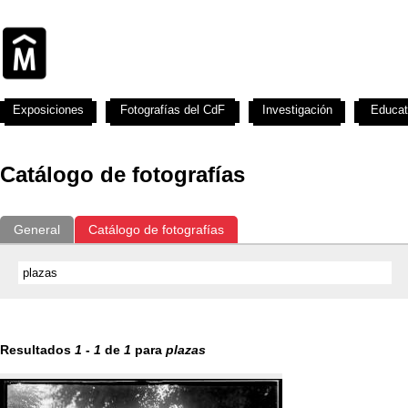
Exposiciones
Fotografías del CdF
Investigación
Educat
Catálogo de fotografías
General
Catálogo de fotografías
Resultados
1
-
1
de
1
para
plazas