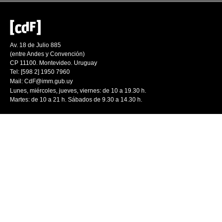
Av. 18 de Julio 885
(entre Andes y Convención)
CP 11100. Montevideo. Uruguay
Tel: [598 2] 1950 7960
Mail:
CdF@imm.gub.uy
Lunes, miércoles, jueves, viernes: de 10 a 19.30 h.
Martes: de 10 a 21 h. Sábados de 9.30 a 14.30 h.