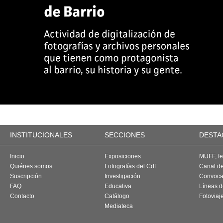
INSTITUCIONALES
SECCIONES
DESTA
Inicio
Exposiciones
MUFF, fes
Quiénes somos
Fotografías del CdF
Canal d
Suscripción
Investigación
Convoca
FAQ
Educativa
Líneas d
Contacto
Catálogo
Fotoviaj
Mediateca