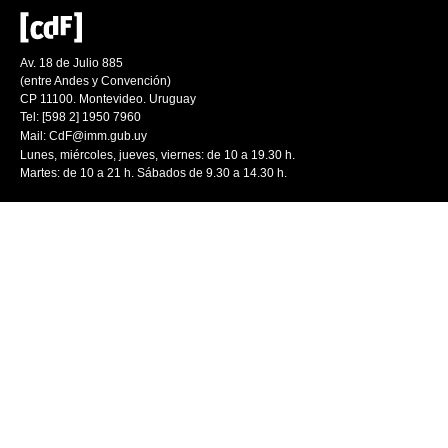
Av. 18 de Julio 885
(entre Andes y Convención)
CP 11100. Montevideo. Uruguay
Tel: [598 2] 1950 7960
Mail:
CdF@imm.gub.uy
Lunes, miércoles, jueves, viernes: de 10 a 19.30 h.
Martes: de 10 a 21 h. Sábados de 9.30 a 14.30 h.