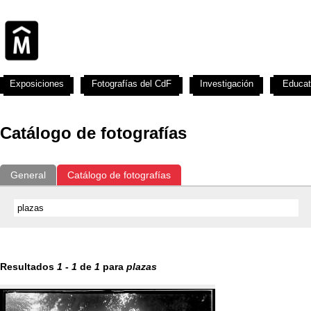
Exposiciones
Fotografías del CdF
Investigación
Educat
Catálogo de fotografías
General
Catálogo de fotografías
Resultados
1
-
1
de
1
para
plazas