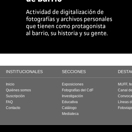
INSTITUCIONALES
SECCIONES
DESTA
Inicio
Exposiciones
MUFF, fes
Quiénes somos
Fotografías del CdF
Canal d
Suscripción
Investigación
Convoca
FAQ
Educativa
Líneas d
Contacto
Catálogo
Fotoviaj
Mediateca