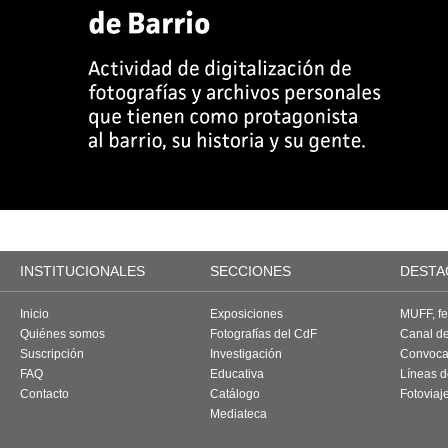
INSTITUCIONALES
SECCIONES
DESTA
Inicio
Exposiciones
MUFF, fes
Quiénes somos
Fotografías del CdF
Canal d
Suscripción
Investigación
Convoca
FAQ
Educativa
Líneas d
Contacto
Catálogo
Fotoviaj
Mediateca