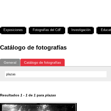
Exposiciones
Fotografías del CdF
Investigación
Educat
Catálogo de fotografías
General
Catálogo de fotografías
Resultados
1
-
1
de
1
para
plazas