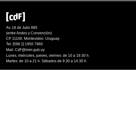
Av. 18 de Julio 885
(entre Andes y Convención)
CP 11100. Montevideo. Uruguay
Tel: [598 2] 1950 7960
Mail:
CdF@imm.gub.uy
Lunes, miércoles, jueves, viernes: de 10 a 19.30 h.
Martes: de 10 a 21 h. Sábados de 9.30 a 14.30 h.