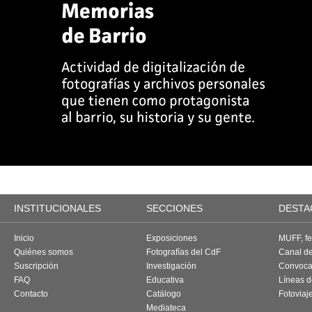
INSTITUCIONALES
SECCIONES
DESTA
Inicio
Exposiciones
MUFF, fes
Quiénes somos
Fotografías del CdF
Canal d
Suscripción
Investigación
Convoca
FAQ
Educativa
Líneas d
Contacto
Catálogo
Fotoviaj
Mediateca