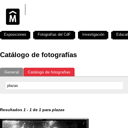
Exposiciones
Fotografías del CdF
Investigación
Educat
Catálogo de fotografías
General
Catálogo de fotografías
Resultados
1
-
1
de
1
para
plazas