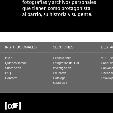
INSTITUCIONALES
SECCIONES
DESTA
Inicio
Exposiciones
MUFF, fes
Quiénes somos
Fotografías del CdF
Canal d
Suscripción
Investigación
Convoca
FAQ
Educativa
Líneas d
Contacto
Catálogo
Fotoviaj
Mediateca