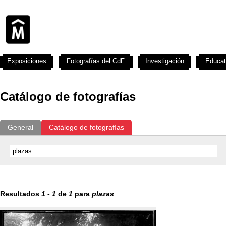
Exposiciones
Fotografías del CdF
Investigación
Educat
Catálogo de fotografías
General
Catálogo de fotografías
Resultados
1
-
1
de
1
para
plazas