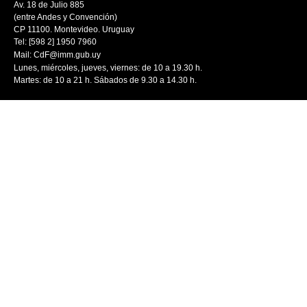
Av. 18 de Julio 885
(entre Andes y Convención)
CP 11100. Montevideo. Uruguay
Tel: [598 2] 1950 7960
Mail:
CdF@imm.gub.uy
Lunes, miércoles, jueves, viernes: de 10 a 19.30 h.
Martes: de 10 a 21 h. Sábados de 9.30 a 14.30 h.