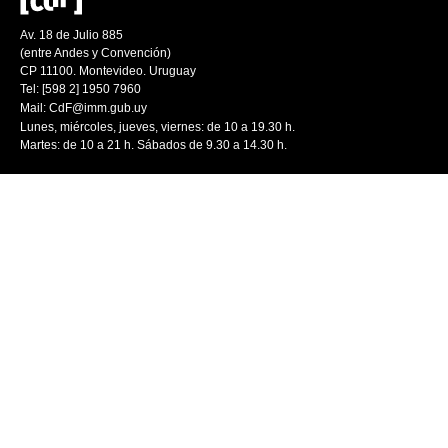
Av. 18 de Julio 885
(entre Andes y Convención)
CP 11100. Montevideo. Uruguay
Tel: [598 2] 1950 7960
Mail:
CdF@imm.gub.uy
Lunes, miércoles, jueves, viernes: de 10 a 19.30 h.
Martes: de 10 a 21 h. Sábados de 9.30 a 14.30 h.