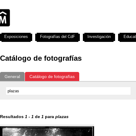
Exposiciones
Fotografías del CdF
Investigación
Educat
Catálogo de fotografías
General
Catálogo de fotografías
Resultados
1
-
1
de
1
para
plazas