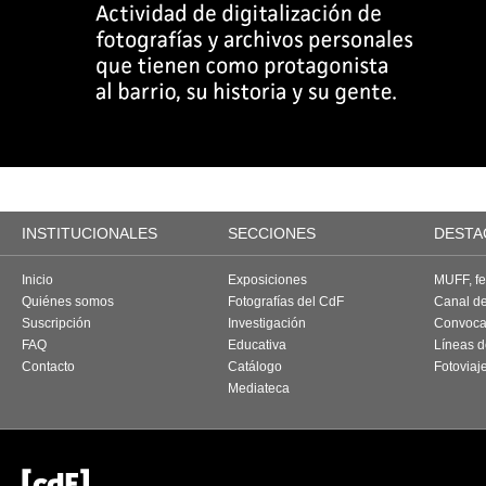
INSTITUCIONALES
SECCIONES
DESTA
Inicio
Exposiciones
MUFF, fes
Quiénes somos
Fotografías del CdF
Canal d
Suscripción
Investigación
Convoca
FAQ
Educativa
Líneas d
Contacto
Catálogo
Fotoviaj
Mediateca