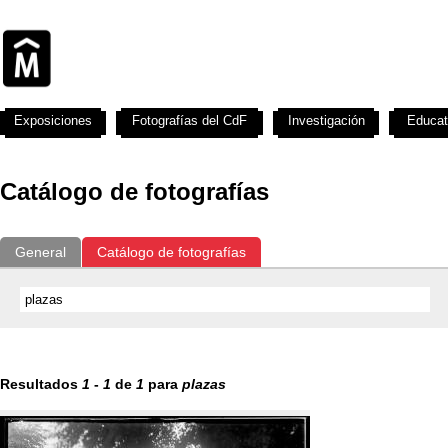
Exposiciones
Fotografías del CdF
Investigación
Educat
Catálogo de fotografías
General
Catálogo de fotografías
Resultados
1
-
1
de
1
para
plazas