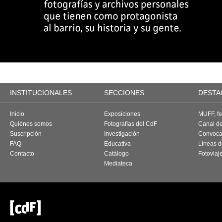
INSTITUCIONALES
SECCIONES
DESTA
Inicio
Exposiciones
MUFF, fes
Quiénes somos
Fotografías del CdF
Canal d
Suscripción
Investigación
Convoca
FAQ
Educativa
Líneas d
Contacto
Catálogo
Fotoviaj
Mediateca