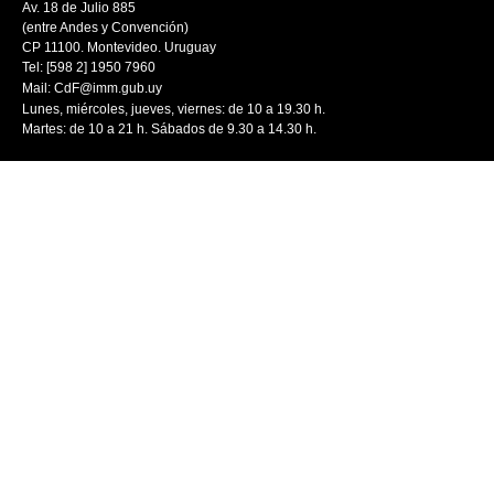
Av. 18 de Julio 885
(entre Andes y Convención)
CP 11100. Montevideo. Uruguay
Tel: [598 2] 1950 7960
Mail:
CdF@imm.gub.uy
Lunes, miércoles, jueves, viernes: de 10 a 19.30 h.
Martes: de 10 a 21 h. Sábados de 9.30 a 14.30 h.